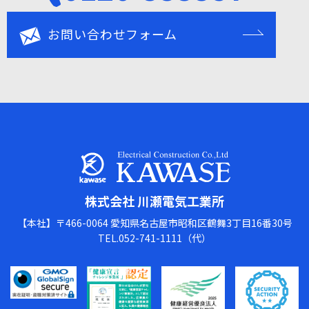
お問い合わせフォーム
ホーム
HOME
会社情報
COMPANY
会社情報
事業紹介
COMPANY
SERVICES
施工実績
株式会社 川瀬電気工業所
会社情報
WORKS
【本社】〒466-0064 愛知県名古屋市昭和区鶴舞3丁目16番30号
会社概要
業務紹介
施工実績
お問い合わせ
TEL.052-741-1111（代）
WORKS
CONTACT
サイトマップ
施工実績
事業所一覧
情報セキュリティ基本方
SITEMAP
針
採用情報
工場・プラント
官公庁
RECRUIT