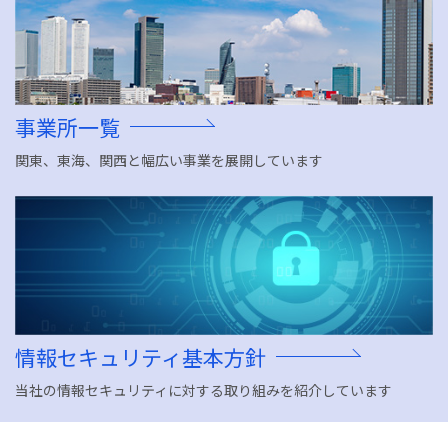
会社情報
COMPANY
会社情報
事業紹介
COMPANY
SERVICES
施工実績
事業所一覧
会社情報
WORKS
会社概要
業務紹介
関東、東海、関西と幅広い事業を展開しています
施工実績
お問い合わせ
WORKS
CONTACT
サイトマップ
施工実績
事業所一覧
情報セキュリティ基本方
SITEMAP
針
採用情報
工場・プラント
官公庁
RECRUIT
一般ビル・マンション
トンネル照明・道路照明
情報セキュリティ基本方針
太陽光発電システム
当社の情報セキュリティに対する取り組みを紹介しています